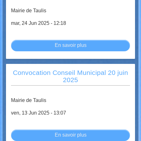
26
septembre
Mairie de Taulis
2025
mar, 24 Jun 2025 - 12:18
En savoir plus
sur
Compte-
Rendu
du
Convocation Conseil Municipal 20 juin
Conseil
2025
Municipal
du
20
Mairie de Taulis
juin
ven, 13 Jun 2025 - 13:07
2025
En savoir plus
sur