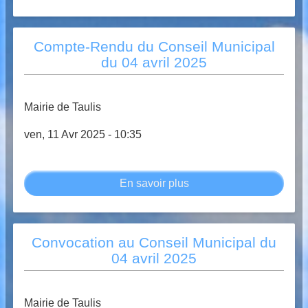
Convocation
Conseil
Municipal
Compte-Rendu du Conseil Municipal
20
du 04 avril 2025
juin
2025
Mairie de Taulis
ven, 11 Avr 2025 - 10:35
En savoir plus
sur
Compte-
Rendu
du
Convocation au Conseil Municipal du
Conseil
04 avril 2025
Municipal
du
04
Mairie de Taulis