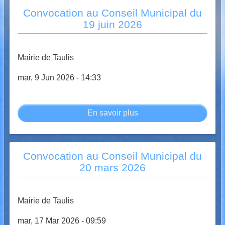
du
Convocation au Conseil Municipal du
Conseil
19 juin 2026
Municipal
du
19
Mairie de Taulis
juin
mar, 9 Jun 2026 - 14:33
2026
En savoir plus
sur
Convocation
au
Conseil
Convocation au Conseil Municipal du
Municipal
20 mars 2026
du
19
juin
Mairie de Taulis
2026
mar, 17 Mar 2026 - 09:59