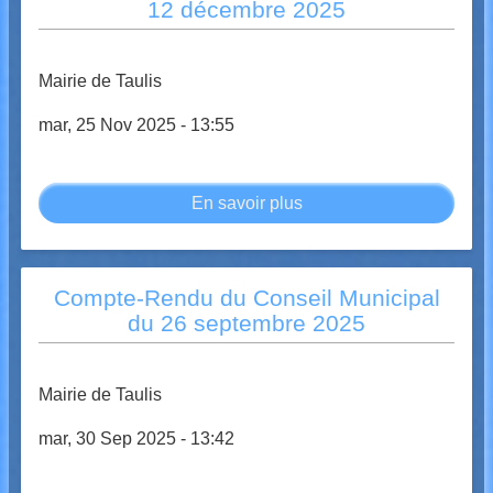
12 décembre 2025
du
13
février
Mairie de Taulis
2026
mar, 25 Nov 2025 - 13:55
En savoir plus
sur
Convocation
au
Conseil
Compte-Rendu du Conseil Municipal
Municipal
du 26 septembre 2025
du
12
décembre
Mairie de Taulis
2025
mar, 30 Sep 2025 - 13:42