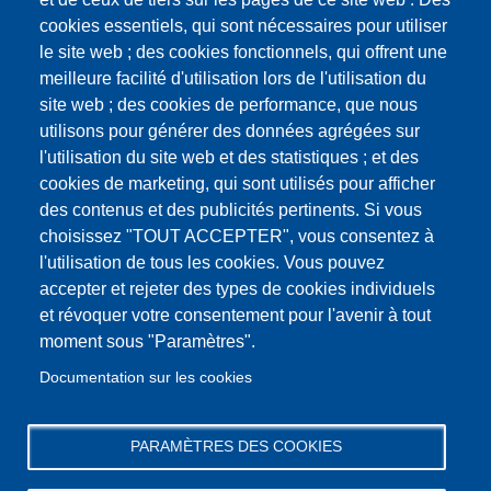
du
Pagination
cookies essentiels, qui sont nécessaires pour utiliser
Page
1
Page
2
Page
3
Page
4
Conseil
le site web ; des cookies fonctionnels, qui offrent une
courante
Municipal
Page
››
Dernière
Dernier »
meilleure facilité d'utilisation lors de l'utilisation du
du
suivante
page
site web ; des cookies de performance, que nous
13
utilisons pour générer des données agrégées sur
décembre
SubscribeS'abonner
l'utilisation du site web et des statistiques ; et des
2024
à
cookies de marketing, qui sont utilisés pour afficher
Les
des contenus et des publicités pertinents. Si vous
séances
choisissez "TOUT ACCEPTER", vous consentez à
du
l'utilisation de tous les cookies. Vous pouvez
Conseil
accepter et rejeter des types de cookies individuels
Municipal
et révoquer votre consentement pour l'avenir à tout
moment sous "Paramètres".
Documentation sur les cookies
PARAMÈTRES DES COOKIES