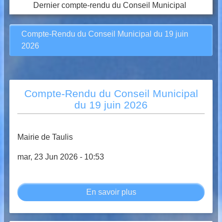
Dernier compte-rendu du Conseil Municipal
Compte-Rendu du Conseil Municipal du 19 juin
2026
Compte-Rendu du Conseil Municipal
du 19 juin 2026
Mairie de Taulis
mar, 23 Jun 2026 - 10:53
En savoir plus
sur
Compte-
Rendu