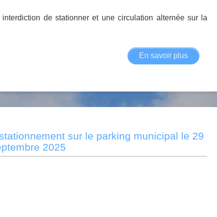
interdiction de stationner et une circulation alternée sur la
En savoir plus
sur
Arrêté
municip
n°2025-
007
du
07
 stationnement sur le parking municipal le 29
octobre
eptembre 2025
2025