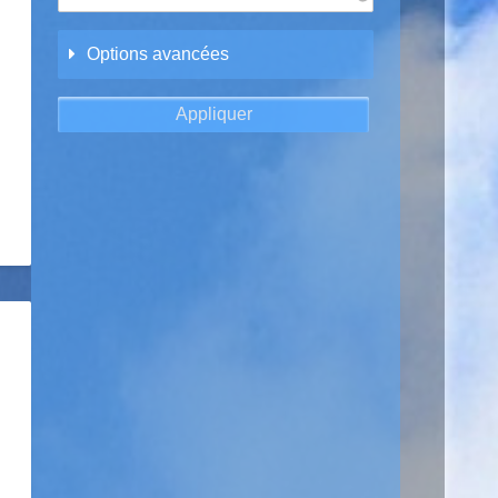
Options avancées
ion
nement