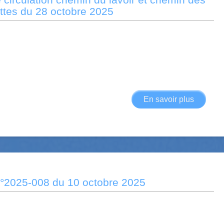
et
ttes du 28 octobre 2025
de
circulat
sur
certaine
voies
de
Taulis
En savoir plus
sur
Arreté
2025-
009
interdict
de
circulat
n°2025-008 du 10 octobre 2025
chemin
du
lavoir
et