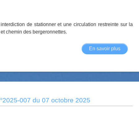
chemin
des
bergero
nterdiction de stationner et une circulation restreinte sur la
du
s et chemin des bergeronnettes.
28
octobre
En savoir plus
sur
2025
Arrêté
municip
n°2025-
008
du
10
n°2025-007 du 07 octobre 2025
octobre
2025