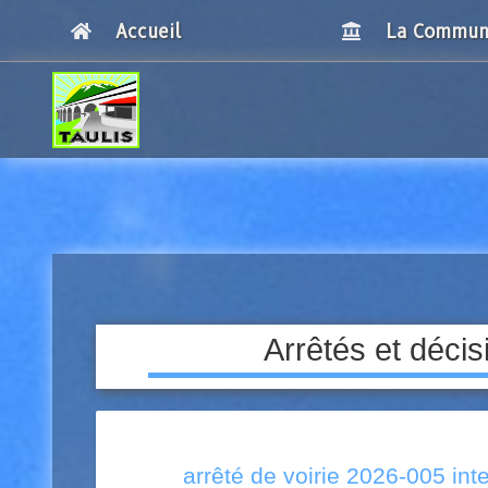
Accueil
La Commu
Breadcrumbs
Arrêtés et déci
arrêté de voirie 2026-005 int