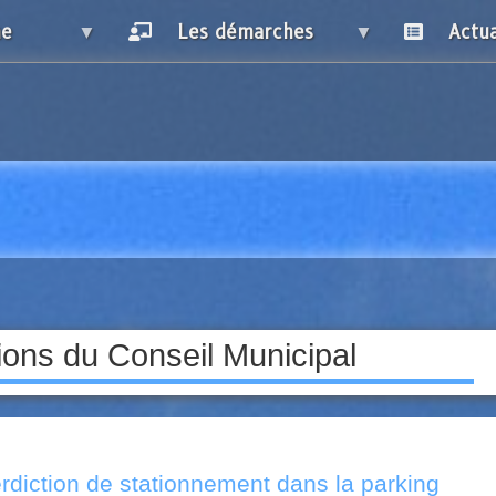
ne
Les démarches
Actua
sions du Conseil Municipal
erdiction de stationnement dans la parking