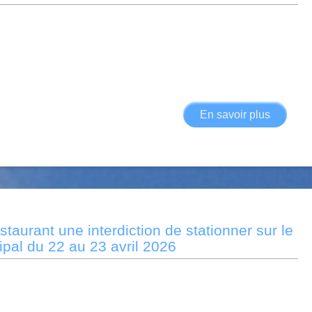
En savoir plus
sur
arrêté
de
voirie
2026-
005
interdict
taurant une interdiction de stationner sur le
de
pal du 22 au 23 avril 2026
station
dans
la
parking