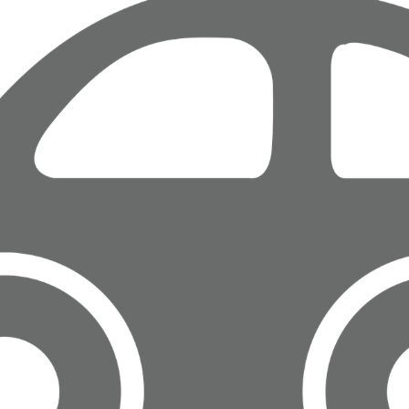
Brûlage des végétaux
Eau /
Assainissement
Inscription listes
électorales
Maison France
Services
Mariage
Ramassage des
déchets