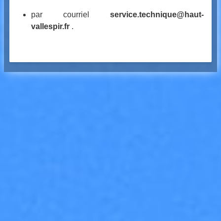
par courriel
service.technique@haut-
vallespir.fr
.