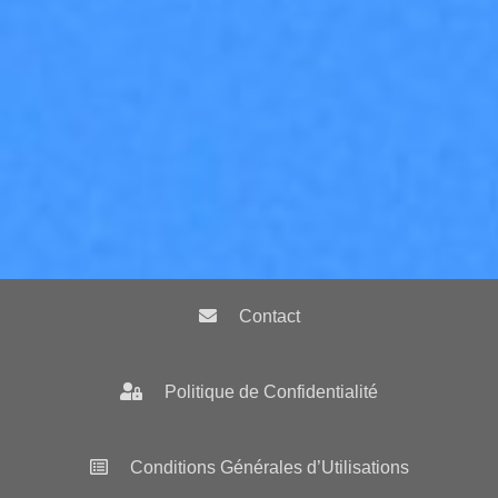
Pieds
Contact
de
page
Pieds
4
Politique de Confidentialité
de
page
Pieds
3
Conditions Générales d’Utilisations
de