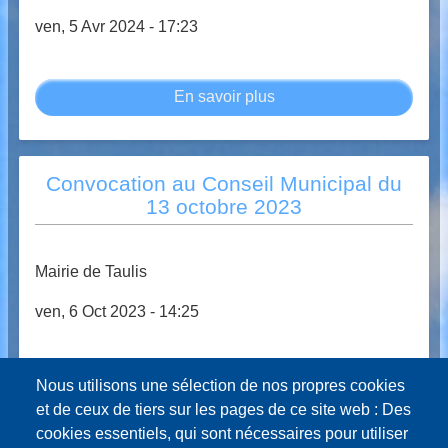
2024
ven, 5 Avr 2024 - 17:23
En savoir plus
sur
Convocation
au
Conseil
Convocation au Conseil Municipal du
Municipal
13 octobre 2023
du
09
avril
Mairie de Taulis
2024
ven, 6 Oct 2023 - 14:25
En savoir plus
sur
Nous utilisons une sélection de nos propres cookies
Convocation
et de ceux de tiers sur les pages de ce site web : Des
au
cookies essentiels, qui sont nécessaires pour utiliser