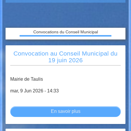
Convocations du Conseil Municipal
Convocation au Conseil Municipal du
19 juin 2026
Mairie de Taulis
mar, 9 Jun 2026 - 14:33
En savoir plus
sur
Convocation
au