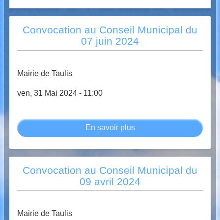
au
Conseil
Convocation au Conseil Municipal du
Municipal
07 juin 2024
du
20
septembre
Mairie de Taulis
2024
ven, 31 Mai 2024 - 11:00
En savoir plus
sur
Convocation
au
Conseil
Convocation au Conseil Municipal du
Municipal
09 avril 2024
du
07
juin
Mairie de Taulis