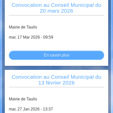
Conseil
Convocation au Conseil Municipal du
Municipal
20 mars 2026
du
19
juin
Mairie de Taulis
2026
mar, 17 Mar 2026 - 09:59
En savoir plus
sur
Convocation
au
Conseil
Convocation au Conseil Municipal du
Municipal
13 février 2026
du
20
mars
Mairie de Taulis
2026
mar, 27 Jan 2026 - 13:37