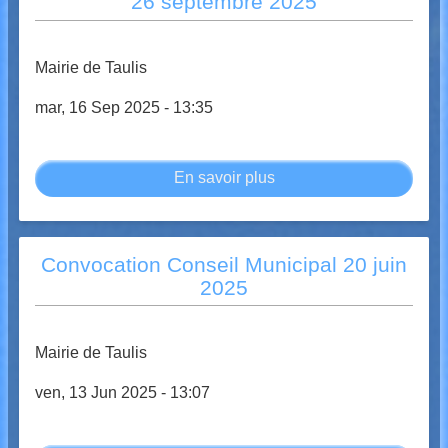
26 septembre 2025
du
12
décembre
Mairie de Taulis
2025
mar, 16 Sep 2025 - 13:35
En savoir plus
sur
Convocation
au
Conseil
Convocation Conseil Municipal 20 juin
Municipal
2025
du
26
septembre
Mairie de Taulis
2025
ven, 13 Jun 2025 - 13:07