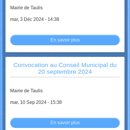
avril
Mairie de Taulis
2025
mar, 3 Déc 2024 - 14:38
En savoir plus
sur
Convocation
au
Conseil
Convocation au Conseil Municipal du
Municipal
20 septembre 2024
du
13
décembre
Mairie de Taulis
2024
mar, 10 Sep 2024 - 15:38
En savoir plus
sur
Convocation