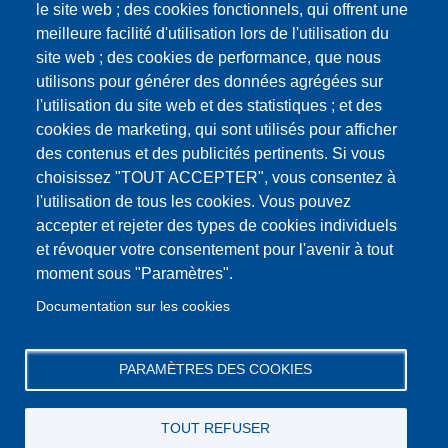
Conseil
Pagination
le site web ; des cookies fonctionnels, qui offrent une
Page
1
Page
2
Municipal
meilleure facilité d'utilisation lors de l'utilisation du
courante
du
Page
››
Dernière
Dernier »
site web ; des cookies de performance, que nous
13
suivante
page
utilisons pour générer des données agrégées sur
octobre
l'utilisation du site web et des statistiques ; et des
2023
cookies de marketing, qui sont utilisés pour afficher
des contenus et des publicités pertinents. Si vous
choisissez "TOUT ACCEPTER", vous consentez à
l'utilisation de tous les cookies. Vous pouvez
accepter et rejeter des types de cookies individuels
et révoquer votre consentement pour l'avenir à tout
moment sous "Paramètres".
Documentation sur les cookies
PARAMÈTRES DES COOKIES
TOUT REFUSER