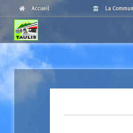
Accueil
La Commu
Le conse
municipal
Les séan
Conseil Munic
Breadcrumbs
Arrêtés 
décisions
Les serv
Mairie
Les synd