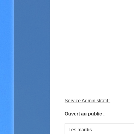
La Commu
Commune
Taulis et
Logo
Commune
Service Administratif :
de
Ouvert au public :
Taulis
Les mardis