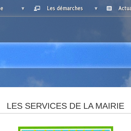
ne
Les démarches
Actua
il
ces du
ipal
et
ices de la
LES SERVICES DE LA MAIRIE
icats